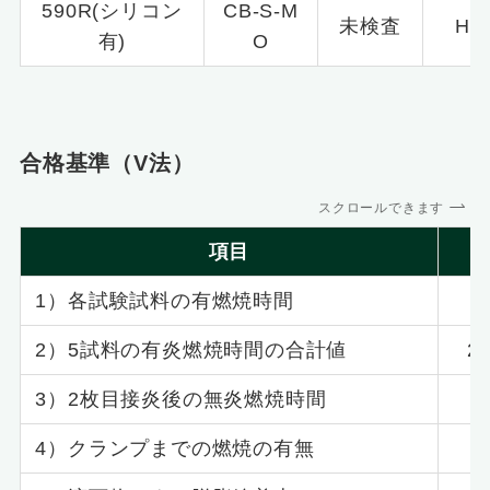
590R(シリコン
CB-S-M
未検査
HB
有)
O
合格基準（V法）
スクロールできます
項目
1）各試験試料の有燃焼時間
2）5試料の有炎燃焼時間の合計値
2
3）2枚目接炎後の無炎燃焼時間
4）クランプまでの燃焼の有無