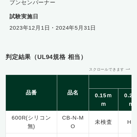
ブンセンバーナー
試験実施日
2023年12月1日・2024年5月31日
判定結果（UL94規格 相当）
スクロールできます
品番
品名
0.15ｍ
0.2
ｍ
ｍ
600R(シリコン
CB-N-M
未検査
HB
無)
O